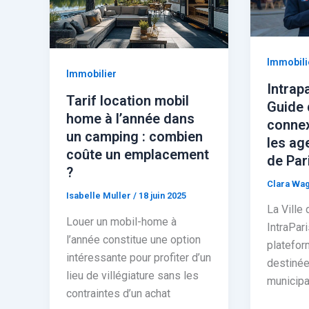
Immobili
Immobilier
Intrap
Tarif location mobil
Guide 
home à l’année dans
connex
un camping : combien
les age
coûte un emplacement
de Par
?
Clara Wa
Isabelle Muller
/
18 juin 2025
La Ville 
Louer un mobil-home à
IntraPar
l’année constitue une option
platefor
intéressante pour profiter d’un
destinée
lieu de villégiature sans les
municipa
contraintes d’un achat