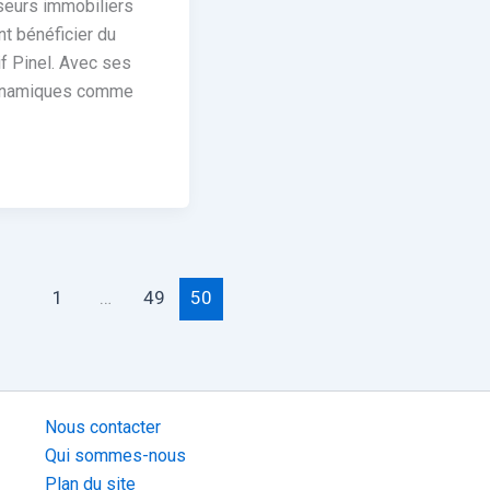
seurs immobiliers
nt bénéficier du
if Pinel. Avec ses
dynamiques comme
1
…
49
50
Nous contacter
Qui sommes-nous
Plan du site