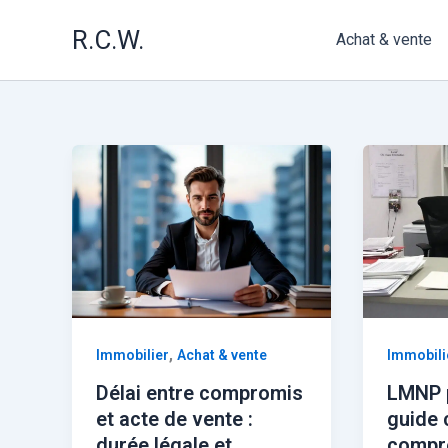
Aller
R.C.W.
au
Achat & vente
contenu
,
Immobilier
Achat & vente
Immobili
Délai entre compromis
LMNP p
et acte de vente :
guide 
durée légale et
compr