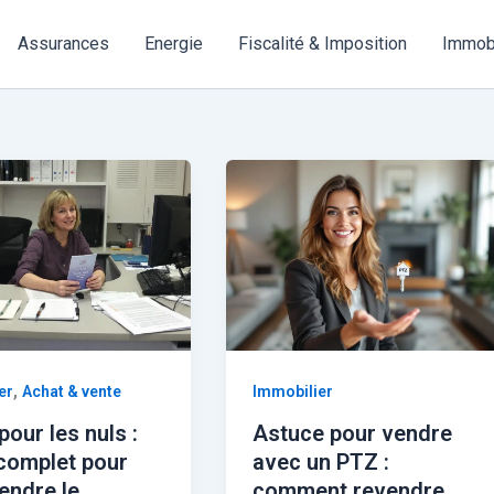
Assurances
Energie
Fiscalité & Imposition
Immobi
,
er
Achat & vente
Immobilier
our les nuls :
Astuce pour vendre
complet pour
avec un PTZ :
endre le
comment revendre