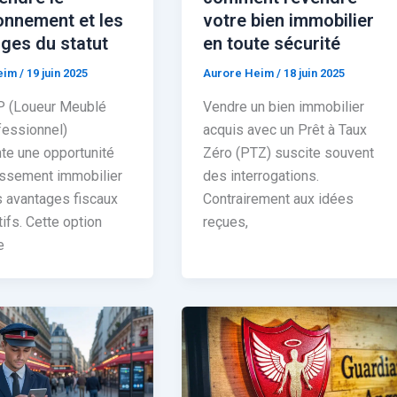
onnement et les
votre bien immobilier
ges du statut
en toute sécurité
eim
/
19 juin 2025
Aurore Heim
/
18 juin 2025
 (Loueur Meublé
Vendre un bien immobilier
essionnel)
acquis avec un Prêt à Taux
te une opportunité
Zéro (PTZ) suscite souvent
issement immobilier
des interrogations.
 avantages fiscaux
Contrairement aux idées
tifs. Cette option
reçues,
e