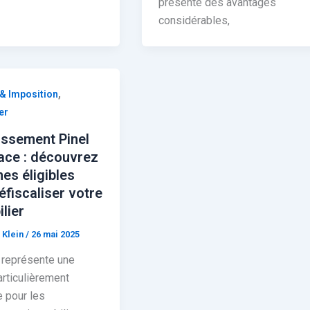
présente des avantages
considérables,
,
 & Imposition
er
issement Pinel
ace : découvrez
nes éligibles
éfiscaliser votre
lier
 Klein
/
26 mai 2025
 représente une
articulièrement
e pour les